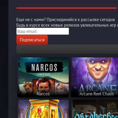
Еще не с нами? Присоединяйся к рассылке сегодня
Будь в курсе всех новых релизов увлекательных иг
Narcos
Arcane Reel Chaos