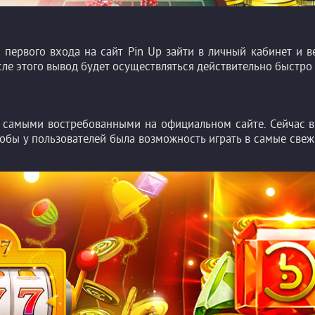
первого входа на сайт Pin Up зайти в личный кабинет и в
осле этого вывод будет осуществляться действительно быстро
 самыми востребованными на официальном сайте. Сейчас в
тобы у пользователей была возможность играть в самые све