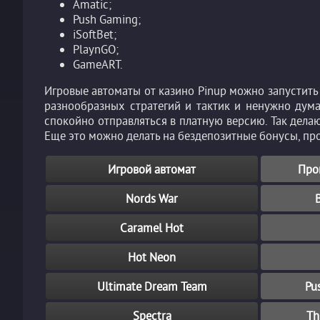
Amatic;
Push Gaming;
iSoftBet;
PlaynGO;
GameART.
Игровые автоматы от казино Pinup можно запустить 
разнообразных стратегий и тактик и ненужно дума
спокойно отправляться в платную версию. Так делаю
Еще это можно делать на бездепозитные бонусы, пр
Игровой автомат
Про
Nords War
Caramel Hot
Hot Neon
Ultimate Dream Team
Pu
Spectra
Th