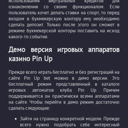
использования виртуальных кредитов для
ознакомления со своим функционалом. Если
пользователь хочет делать ставки на спорт, то перед
входом в букмекерскую контору ему необходимо
сделать депозит. Только после этого он сможет в
режиме букмекерской конторы поставить на исход
какого-то события.
Демо версия игровых аппаратов
казино Pin Up
Прежде всего играть бесплатно и без регистраций на
сайте Pin Up bet можно в демо версии. Это
бесплатный режим представленный в каталоге
игровых автоматов клуба Pin Up. Причем
поддерживается он практически всеми аппаратами
на сайте. Чтобы перейти в демо режим достаточно
сделать следующее:
Зайти на страницу конкретной модели. Прежде
всего нужно подобрать себе интересный