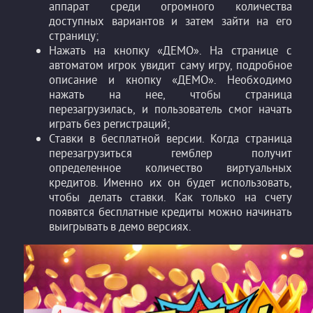
аппарат среди огромного количества
доступных вариантов и затем зайти на его
страницу;
Нажать на кнопку «ДЕМО». На странице с
автоматом игрок увидит саму игру, подробное
описание и кнопку «ДЕМО». Необходимо
нажать на нее, чтобы страница
перезагрузилась, и пользователь смог начать
играть без регистраций;
Ставки в бесплатной версии. Когда страница
перезагрузиться гемблер получит
определенное количество виртуальных
кредитов. Именно их он будет использовать,
чтобы делать ставки. Как только на счету
появятся бесплатные кредиты можно начинать
выигрывать в демо версиях.