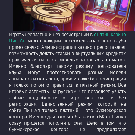
Играть бесплатно и без регистрации в
онлайн казино
Пин Ап
может каждый посетитель азартного клуба
прямо сейчас. Администрация казино предоставляет
возможность делать ставки в виртуальных кредитах
практически на всех моделях игровых автоматов.
Именно благодаря такому режиму пользователи
клуба могут протестировать разные модели
аппаратов из каталога, причем даже без регистрации
и только потом отправиться в платный режим. Все
игровые автоматы на русском, что позволяет узнать
любые подробности о игре без смс и без
регистрации. Единственный режим, который на
сайте Пин Ап только платный – это букмекерская
контора. Именно для того, чтобы зайти в БК от Пинуп
сразу придется пополнить счет. Дело в том, что
букмекерская контора не предполагает