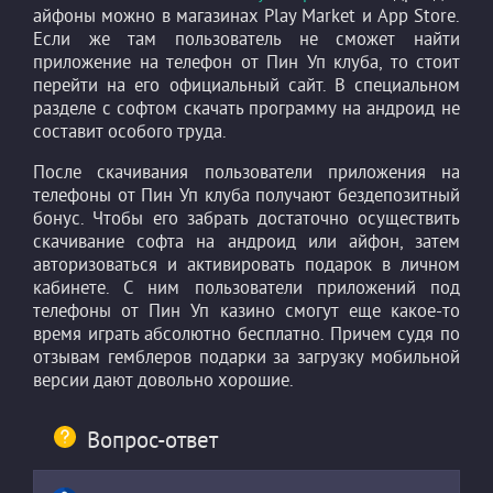
айфоны можно в магазинах Play Market и App Store.
Если же там пользователь не сможет найти
приложение на телефон от Пин Уп клуба, то стоит
перейти на его официальный сайт. В специальном
разделе с софтом скачать программу на андроид не
составит особого труда.
После скачивания пользователи приложения на
телефоны от Пин Уп клуба получают бездепозитный
бонус. Чтобы его забрать достаточно осуществить
скачивание софта на андроид или айфон, затем
авторизоваться и активировать подарок в личном
кабинете. С ним пользователи приложений под
телефоны от Пин Уп казино смогут еще какое-то
время играть абсолютно бесплатно. Причем судя по
отзывам гемблеров подарки за загрузку мобильной
версии дают довольно хорошие.
Вопрос-ответ