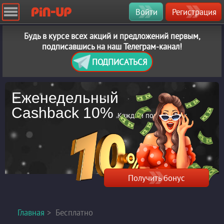
Войти
Регистрация
Будь в курсе всех акций и предложений первым,
подписавшись на наш Телеграм-канал!
ПОДПИСАТЬСЯ
Еженедельный
ПРИВЕТСТВЕННЫЙ
БОНУС
Cashback 10%
Каждый понедельник
новым пользователям!
Воспользоваться
Получить бонус
Главная
Бесплатно