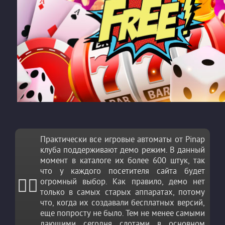
Практически все игровые автоматы от Pinap
клуба поддерживают демо режим. В данный
момент в каталоге их более 600 штук, так
что у каждого посетителя сайта будет
огромный выбор. Как правило, демо нет
только в самых старых аппаратах, потому
что, когда их создавали бесплатных версий,
еще попросту не было. Тем не менее самыми
дающими сегодня слотами в основном