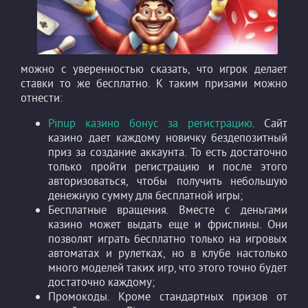
можно с уверенностью сказать, что игрок делает
ставки то же бесплатно. К таким призами можно
отнести:
Pinup казино бонус за регистрацию
. Сайт
казино дает каждому новичку бездепозитный
приз за создание аккаунта. То есть достаточно
только пройти регистрацию и после этого
авторизоваться, чтобы получить небольшую
денежную сумму для бесплатной игры;
Бесплатные вращения. Вместе с деньгами
казино может выдать еще и фриспины. Они
позволят играть бесплатно только на игровых
автоматах и рулетках, но в клубе настолько
много моделей таких игр, что этого точно будет
достаточно каждому;
Промокоды. Кроме стандартных призов от