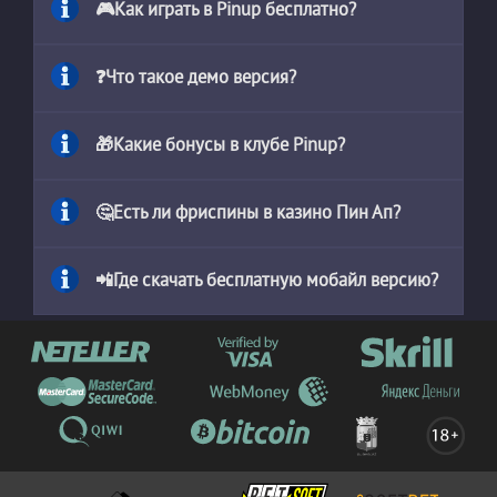
🎮Как играть в Pinup бесплатно?
❓Что такое демо версия?
🎁Какие бонусы в клубе Pinup?
🤔Есть ли фриспины в казино Пин Ап?
📲Где скачать бесплатную мобайл версию?